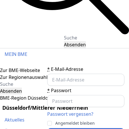
Absenden
MEIN BME
Toggle navigation
*
E-Mail-Adresse
Zur BME-Webseite
Zur Regionenauswahl
*
Passwort
Absenden
BME-Region Düsseldorf/Mittlerer Niederrhein
Düsseldorf/Mittlerer Niederrhein
Passwort vergessen?
Aktuelles
Angemeldet bleiben