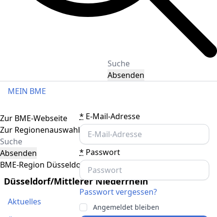
Absenden
MEIN BME
Toggle navigation
*
E-Mail-Adresse
Zur BME-Webseite
Zur Regionenauswahl
*
Passwort
Absenden
BME-Region Düsseldorf/Mittlerer Niederrhein
Düsseldorf/Mittlerer Niederrhein
Passwort vergessen?
Aktuelles
Angemeldet bleiben