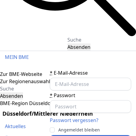
Absenden
MEIN BME
Toggle navigation
*
E-Mail-Adresse
Zur BME-Webseite
Zur Regionenauswahl
*
Passwort
Absenden
BME-Region Düsseldorf/Mittlerer Niederrhein
Düsseldorf/Mittlerer Niederrhein
Passwort vergessen?
Aktuelles
Angemeldet bleiben