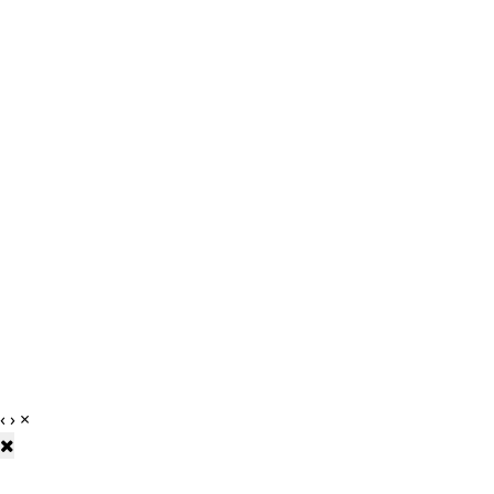
‹
›
×