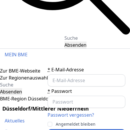
Absenden
MEIN BME
Toggle navigation
*
E-Mail-Adresse
Zur BME-Webseite
Zur Regionenauswahl
*
Passwort
Absenden
BME-Region Düsseldorf/Mittlerer Niederrhein
Düsseldorf/Mittlerer Niederrhein
Passwort vergessen?
Aktuelles
Angemeldet bleiben