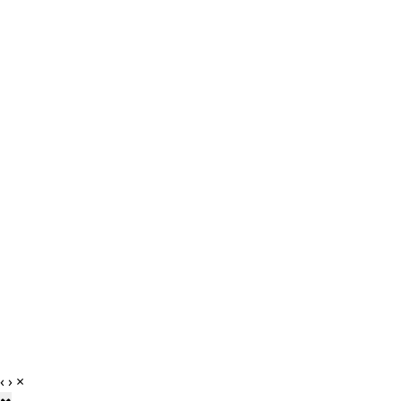
‹
›
×