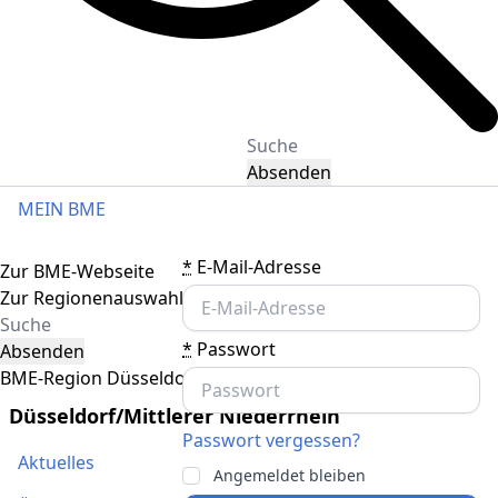
Absenden
MEIN BME
Toggle navigation
*
E-Mail-Adresse
Zur BME-Webseite
Zur Regionenauswahl
*
Passwort
Absenden
BME-Region Düsseldorf/Mittlerer Niederrhein
Düsseldorf/Mittlerer Niederrhein
Passwort vergessen?
Aktuelles
Angemeldet bleiben