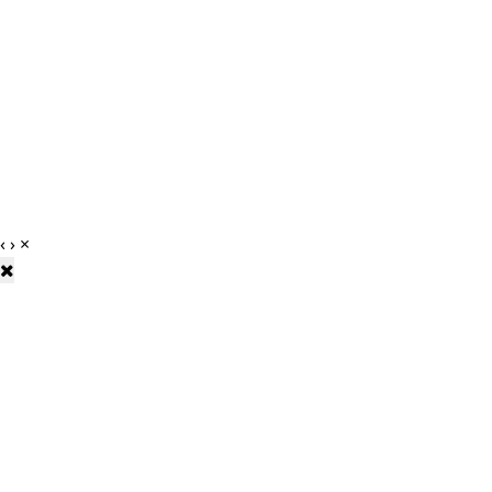
‹
›
×