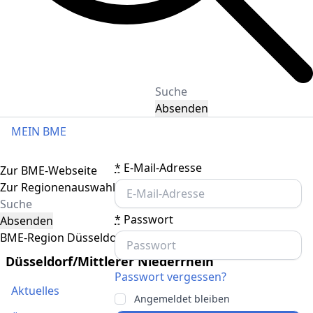
Absenden
MEIN BME
Toggle navigation
*
E-Mail-Adresse
Zur BME-Webseite
Zur Regionenauswahl
*
Passwort
Absenden
BME-Region Düsseldorf/Mittlerer Niederrhein
Düsseldorf/Mittlerer Niederrhein
Passwort vergessen?
Aktuelles
Angemeldet bleiben