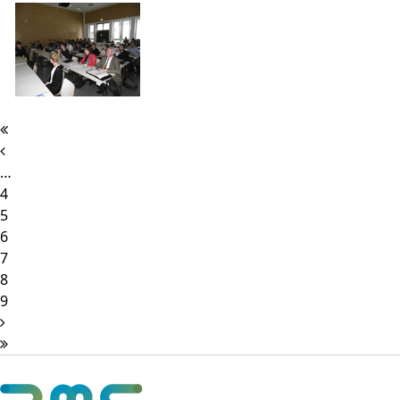
…
4
5
6
7
8
9