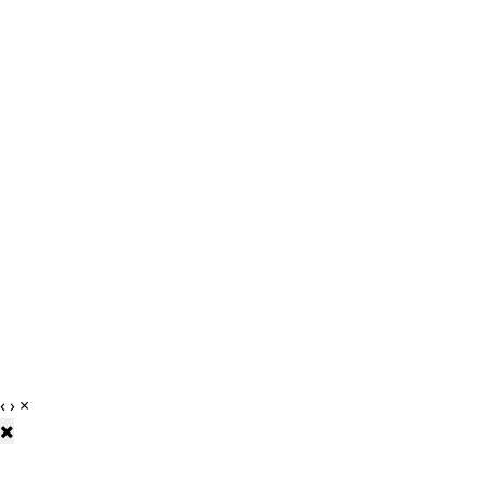
‹
›
×