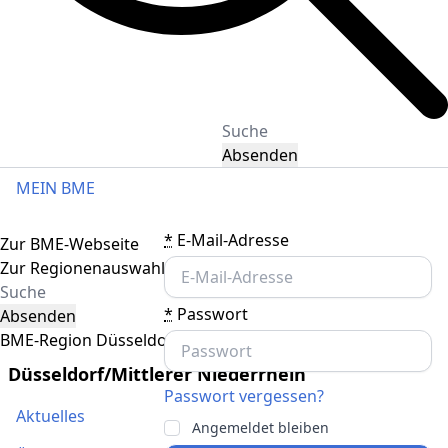
Absenden
MEIN BME
Toggle navigation
*
E-Mail-Adresse
Zur BME-Webseite
Zur Regionenauswahl
*
Passwort
Absenden
BME-Region Düsseldorf/Mittlerer Niederrhein
Düsseldorf/Mittlerer Niederrhein
Passwort vergessen?
Aktuelles
Angemeldet bleiben