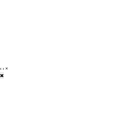
‹
›
×