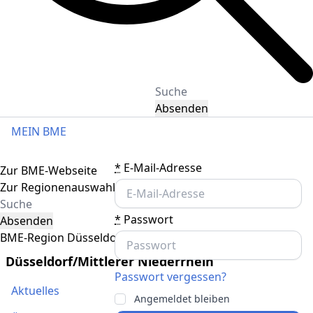
Absenden
MEIN BME
Toggle navigation
*
E-Mail-Adresse
Zur BME-Webseite
Zur Regionenauswahl
*
Passwort
Absenden
BME-Region Düsseldorf/Mittlerer Niederrhein
Düsseldorf/Mittlerer Niederrhein
Passwort vergessen?
Aktuelles
Angemeldet bleiben