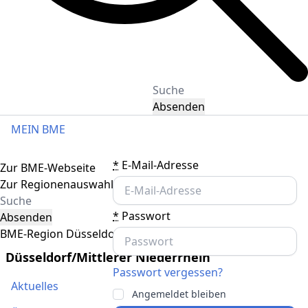
Absenden
MEIN BME
Toggle navigation
*
E-Mail-Adresse
Zur BME-Webseite
Zur Regionenauswahl
*
Passwort
Absenden
BME-Region Düsseldorf/Mittlerer Niederrhein
Düsseldorf/Mittlerer Niederrhein
Passwort vergessen?
Aktuelles
Angemeldet bleiben