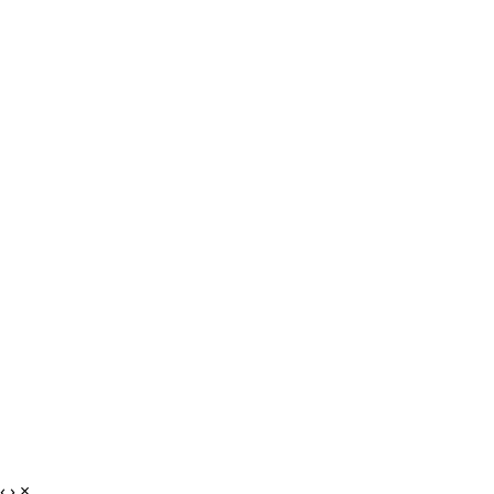
‹
›
×