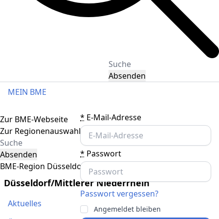
Absenden
MEIN BME
Toggle navigation
*
E-Mail-Adresse
Zur BME-Webseite
Zur Regionenauswahl
*
Passwort
Absenden
BME-Region Düsseldorf/Mittlerer Niederrhein
Düsseldorf/Mittlerer Niederrhein
Passwort vergessen?
Aktuelles
Angemeldet bleiben