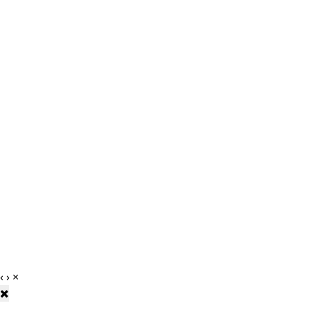
‹
›
×